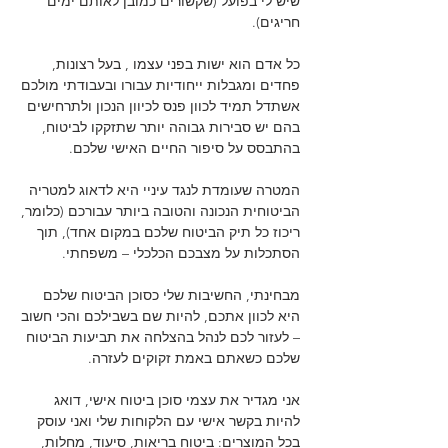
שיש לי בפועל (שקשורים כמובן לאותם ימים
חריגים).
כל אדם הוא ישות בפני עצמו , בעל רצונות,
פחדים ומגבלות ייחודיות עבורו ובעבודתי מולכם
אשתדל תמיד לכוון פנס לכיוון הנכון ולתרחישים
בהם יש סבירות גבוהה יותר שתזקקו לביטוח,
בהתבסס על סיפור החיים האישי שלכם.
המטרה שעומדת לנגד עיניי היא לדאוג למטריה
הביטוחית הנכונה והטובה ביותר עבורכם (כלומר,
ריכוז כל תיק הביטוח שלכם במקום אחד), תוך
הסתכלות על מצבכם הכלכלי – משפחתי.
מבחינתי, החשיבות שלי כסוכן הביטוח שלכם
היא לכוון אתכם, להיות שם בשבילכם והכי חשוב
– לעזור לכם לנהל בהצלחה את תביעות הביטוח
שלכם כשאתם באמת זקוקים לעזרה.
אני מגדיר את עצמי סוכן ביטוח אישי, דואג
להיות בקשר אישי עם הלקוחות שלי ואני עוסק
בכל המוצרים: ביטוח בריאות, סיעוד, מחלות,