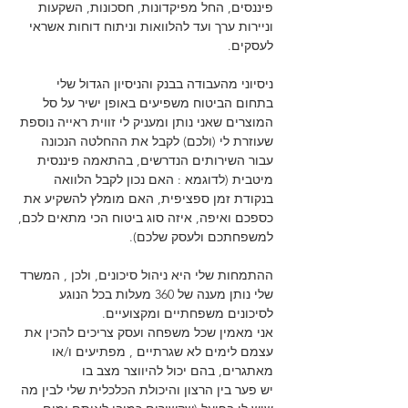
פיננסים, החל מפיקדונות, חסכונות, השקעות
וניירות ערך ועד להלוואות וניתוח דוחות אשראי
לעסקים.
ניסיוני מהעבודה בבנק והניסיון הגדול שלי
בתחום הביטוח משפיעים באופן ישיר על סל
המוצרים שאני נותן ומעניק לי זווית ראייה נוספת
שעוזרת לי (ולכם) לקבל את ההחלטה הנכונה
עבור השירותים הנדרשים, בהתאמה פיננסית
מיטבית (לדוגמא : האם נכון לקבל הלוואה
בנקודת זמן ספציפית, האם מומלץ להשקיע את
כספכם ואיפה, איזה סוג ביטוח הכי מתאים לכם,
למשפחתכם ולעסק שלכם).
ההתמחות שלי היא ניהול סיכונים, ולכן , המשרד
שלי נותן מענה של 360 מעלות בכל הנוגע
לסיכונים משפחתיים ומקצועיים.
אני מאמין שכל משפחה ועסק צריכים להכין את
עצמם לימים לא שגרתיים , מפתיעים ו/או
מאתגרים, בהם יכול להיווצר מצב בו
יש פער בין הרצון והיכולת הכלכלית שלי לבין מה