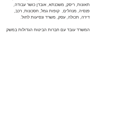
תאונות, ריסק, משכנתא, אובדן כושר עבודה,
פנסיה, מנהלים, קופות גמל, חסכונות, רכב,
דירה, תכולה, עסק, משרד ונסיעות לחול.
המשרד עובד עם חברות הביטוח הגדולות במשק
: מגדל, מנורה, הפניקס, הראל, אילון והכשרה
ועם בתי השקעות: אלטשולר שחם וילין לפידות.
אשמח מאוד להכיר אתכם , מוזמנים ליצור קשר
מהיר בכפתור הוואטס אפ המצורף, או להשאיר
הודעה ואחזור אליכם בשמחה.
חזרה לראשי
לקוחות ממליצים
Whtsapp
054-4744202
itay@reshef-ins.co.il