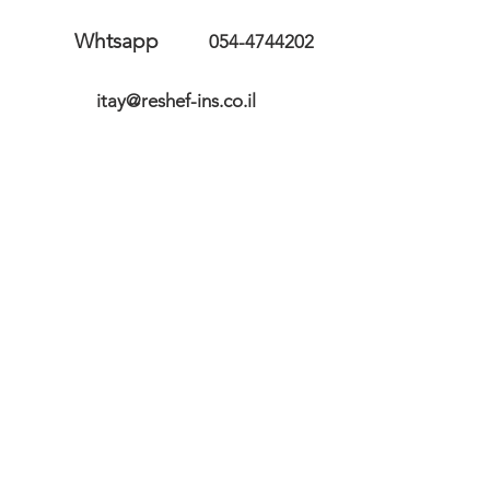
Whtsapp
054-4744202
itay@reshef-ins.co.il
השאירו פרטים ואחזור בהקדם
מאשר שקראתי ואני מסכים 
לשמירת הפרטים שלי בהתאם 
למדיניות הפרטיות באתר
*
שליחה