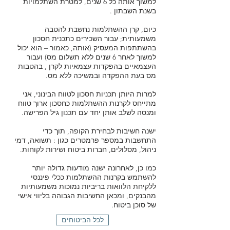
למשוך אותה כל 6 שנים, למטרת השתלמויות
בשנת השבתון .
כיום, קרן ההשתלמות נחשבת להטבה
משמעותית; עבור השכירים כתכנית חסכון
בהשתתפות המעסיק (אותה, כאמור – הוא יכול
למשוך לאחר 6 שנים ללא תשלום מס) ועבור
העצמאיים בהפקדות עצמאיות לקרן , בהטבות
מס בעת ההפקדה ובמשיכה ללא מס.
למרות היותן תכניות חסכון לטווח הבינוני, אני
מתייחס לקרנות ההשתלמות כחסכון ארוך טווח
ומנסה לשלב אותן יחד עם תכנון גיל הפרישה.
ישנה חשיבות לבחירת הקופה, תוך כדי
התחשבות במספר פרמטרים כגון : תשואה, דמי
ניהול, מסלולים, חברות ביטוח ושירות לקוחות.
כמו כן, לאחרונה ישנה מודעות גדולה יותר
להשתמש בקרנות ההשתלמות ככלי פיננסי
ללקיחת הלוואות בריביות נמוכות משמעותיות
מהבנקים, ומכאן החשיבות הגבוהה בליווי אישי
של סוכן ביטוח.
לכל הביטוחים