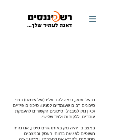
הביטוחים שלנו | עסק ומשרד
כבעלי עסק, נרצה להגן עליו (ועל עצמנו) בפני
סיכונים רבים שעומדים לפנינו: סיכונים פיזיים
(כגון נזק למבנה), סיכונים הקשורים להעסקת
עובדים, ללקוחות ולצד שלישי.
במצב בו יהיה נזק באותו גורם סיכון, אנו נהיה
חשופים לפגיעה ברווחי העסק ובמצבים
מסוימים, להביא אף לסגירתו, ומכאן ישנה