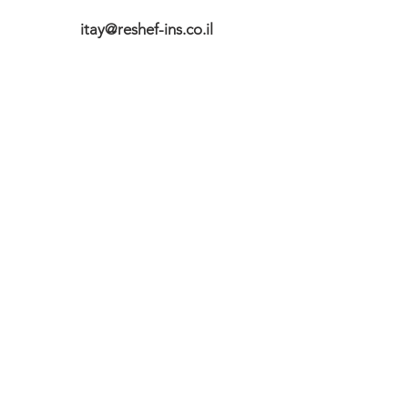
itay@reshef-ins.co.il
השאירו פרטים ואחזור בהקדם
מאשר שקראתי ואני מסכים 
לשמירת הפרטים שלי בהתאם 
למדיניות הפרטיות באתר
*
שליחה
הזכויות על התוכן באתר שמורות לרשפיננסים בלבד
הצהרת נגישות
|
מדיניות פרטיות